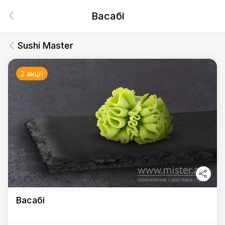
Васабі
Sushi Master
2 акції
Васабі