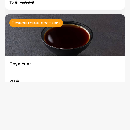
15 ₴
16.50 ₴
Безкоштовна доставка
Соус Унагі
20 ₴
2 акції