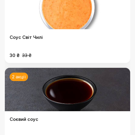
Соус Світ Чилі
30 ₴
33 ₴
2 акції
Соєвий соус