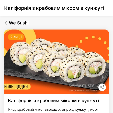
Каліфорнія з крабовим міксом в кунжуті
We Sushi
2 акції
Каліфорнія з крабовим міксом в кунжуті
Рис, крабовий мікс, авокадо, огірок, кунжут, норі.