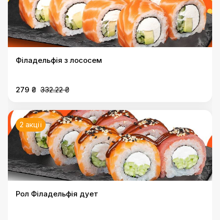
Філадельфія з лососем
279 ₴
332.22 ₴
2 акції
Рол Філадельфія дует