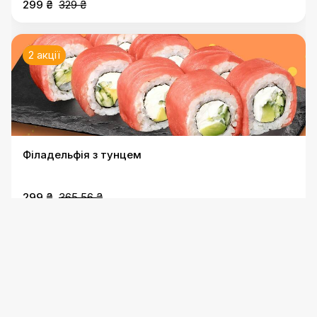
299 ₴
329 ₴
2 акції
Філадельфія з тунцем
299 ₴
365.56 ₴
2 акції