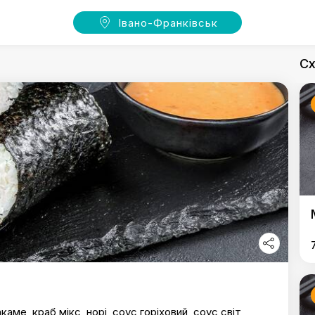
Івано-Франківськ
Сх
акаме, краб мікс, норі, соус горіховий, соус світ