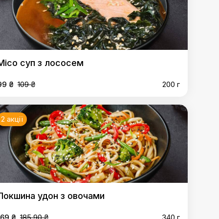
Місо суп з лососем
99 ₴
109 ₴
200 г
2 акції
Локшина удон з овочами
169 ₴
185.90 ₴
340 г