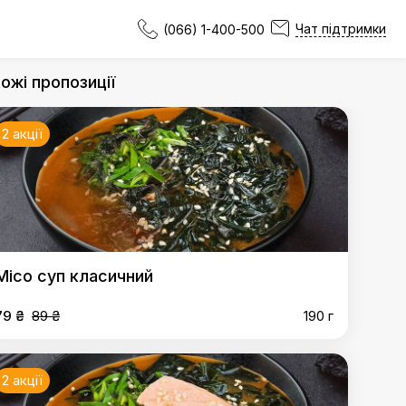
Чат підтримки
(066) 1-400-500
ожі пропозиції
2 акції
Місо суп класичний
79 ₴
89 ₴
190 г
2 акції