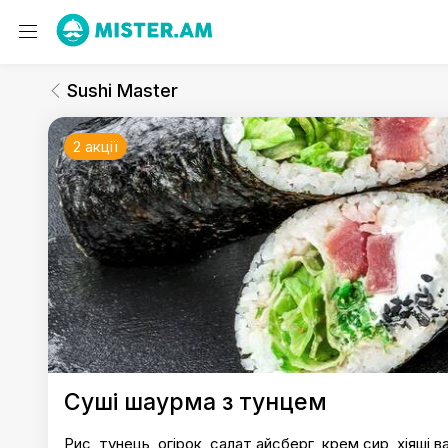
Sushi Master
Гаряче та салати
Sushi Master
2 акції
Sushi Master
Суші шаурма з тунцем
Рис, тунець, огірок, салат айсберг, крем сир, хіяші в