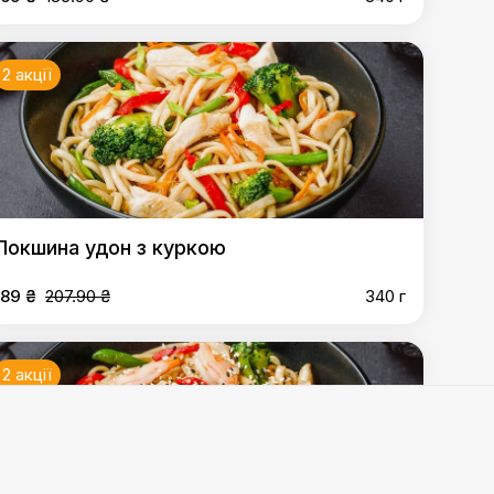
2 акції
Локшина удон з куркою
189 ₴
207.90 ₴
340 г
2 акції
а удон з креветками
,
Локшина рисова з куркою
,
острий)
,
Рол-дог з креветками
,
Суші бургер з лососем
,
куркою
,
Рис з креветками
,
Рис з овочами
,
Рол-дог з
ріпси
,
Моцарела фрі
,
Рисові чіпси
,
Салат "Хіяші Вакаме"