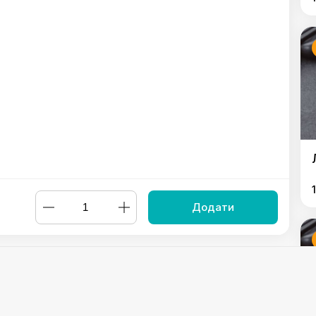
Додати
осем
,
Локшина удон з овочами
,
Локшина удон з куркою
,
Локшин
 бургер з куркою
,
Суші бургер Магуро
,
Суші бургер Магуро (г
Суші бургер з креветками
,
Локшина рисова з овочами
,
Рис з 
Суші шаурма з креветками
,
Суші шаурма з лососем
,
Курячі ст