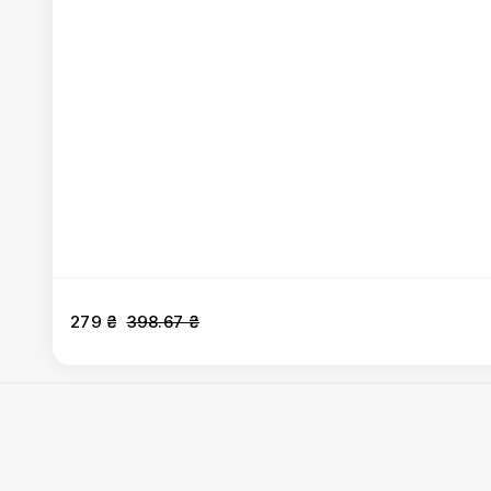
279 ₴
398.67 ₴
Гаряче та салати
:
Місо суп класичний
,
Місо суп з лос
Локшина рисова з креветками
,
Рол-дог з куркою
,
Суші
Суші бургер з лососем (гострий)
,
Рол-дог з лососем
,
тунцем
,
Суші бургер з тунцем
,
Суші шаурма з куркою
,