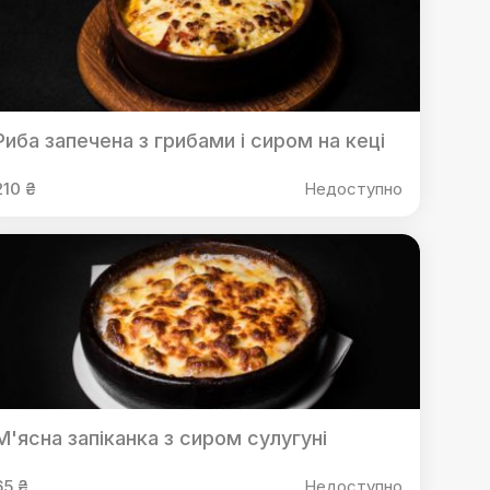
Риба запечена з грибами і сиром на кеці
210 ₴
Недоступно
М'ясна запіканка з сиром сулугуні
65 ₴
Недоступно