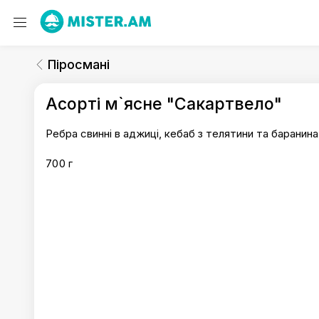
Піросмані
Гарячі страви
Піросмані
Піросмані
Асорті м`ясне "Сакартвело"
Ребра свинні в аджиці, кебаб з телятини та баранина
700 г