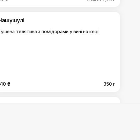
Чашушулі
Тушена телятина з помідорами у вині на кеці
310 ₴
350 г
Чанахи
улі
,
Чанахи
,
Аджапсандал
,
Оджахурі
,
Ребра тушені в
Тушена телятина з помідорами, картоплею,
 сібаса з овочами аджапсандалі
,
Морепродукти по-
болгарським перцем, баклажанами, фасолею в
горшочку