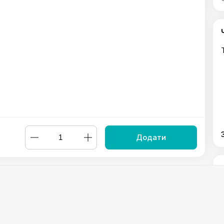
Додати
бами і сиром на кеці
,
М'ясна запіканка з сиром сулугуні
,
Чашуш
а смажена з тушкованими овочами на кеці
,
Курча табака
,
Філе