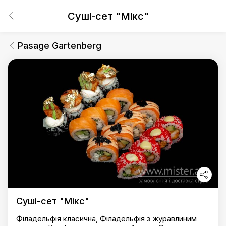
Суші-сет "Мікс"
Pasage Gartenberg
Суші-сет "Мікс"
Філадельфія класична, Філадельфія з журавлиним