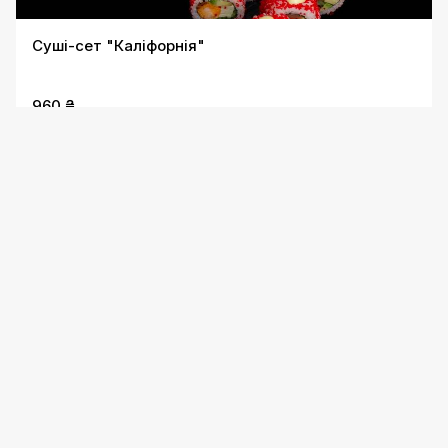
Суші-сет "Каліфорнія"
960 ₴
Суші-сет "Макі"
720 ₴