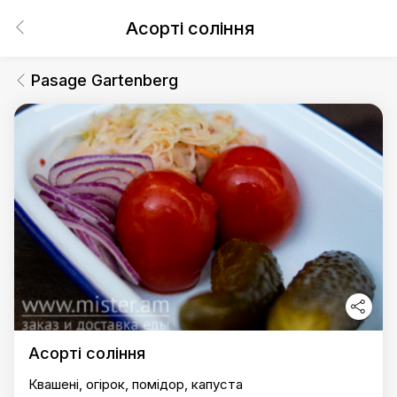
Асорті соління
Pasage Gartenberg
Асорті соління
Квашені, огірок, помідор, капуста