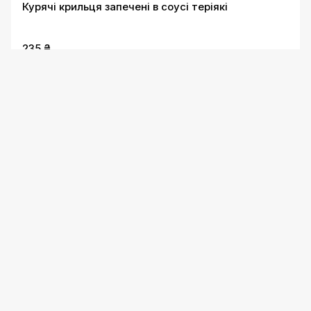
Курячі крильця запечені в соусі теріякі
235 ₴
Курячі крильця запечені в соусі BBQ
235 ₴