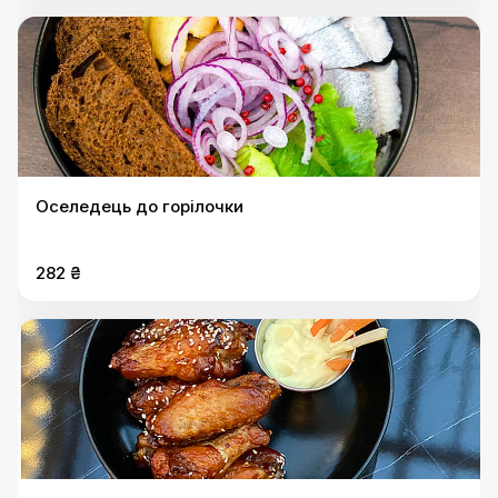
Оселедець до горілочки
282 ₴