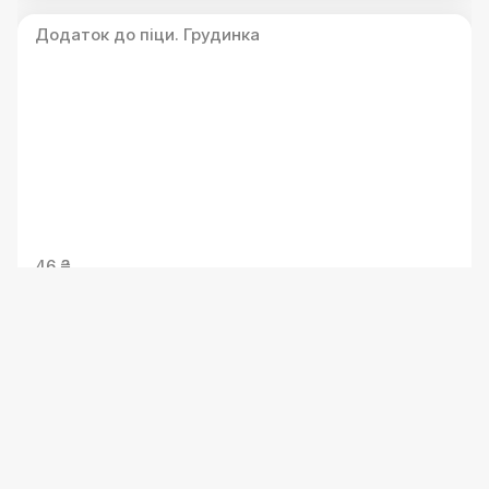
Додаток до піци. Грудинка
46 ₴
Додаток до піци. Кукурудза консервована