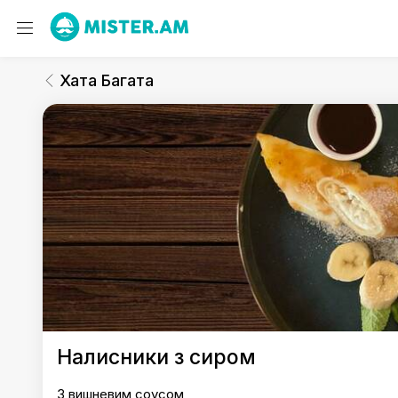
Хата Багата
Десерти
Хата Багата
Хата Багата
Налисники з сиром
З вишневим соусом