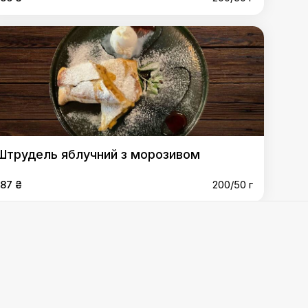
Штрудель яблучний з морозивом
187 ₴
200/50 г
,
Штрудель яблучний з морозивом