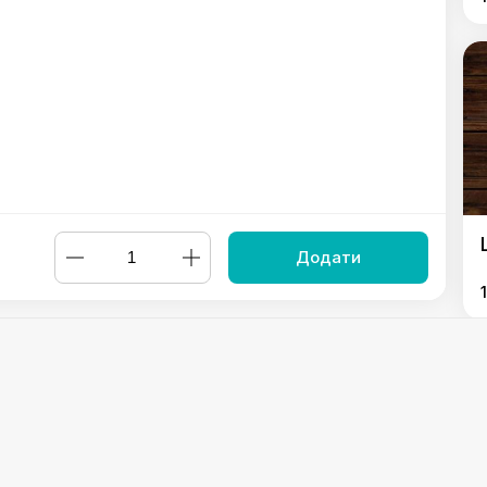
Додати
у з чорницею
,
Налисники з яблуками та карамельним топінгом
Powered by