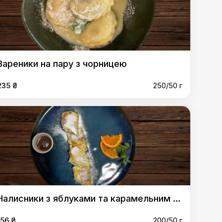
Вареники на пару з чорницею
235 ₴
250/50 г
Налисники з яблуками та карамельним топінгом
156 ₴
200/50 г