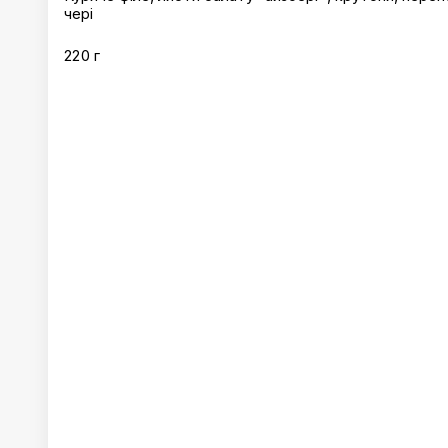
чері
220 г