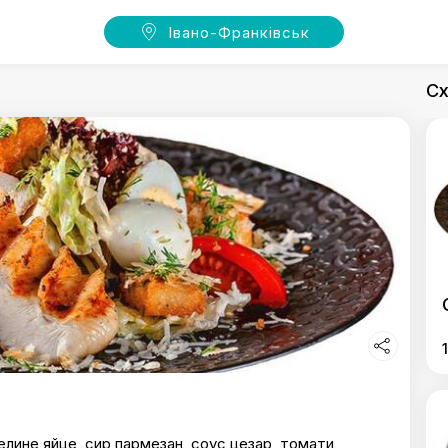
Івано-Франківськ
Сх
пелине яйце, сир пармезан, соус цезар, томати