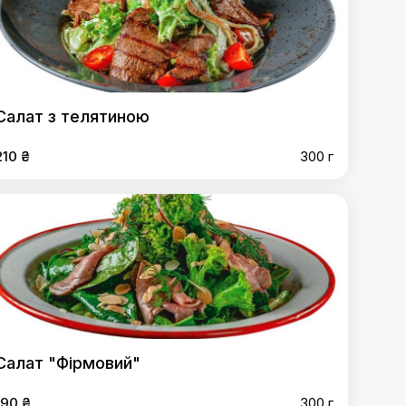
Салат з телятиною
210 ₴
300 г
Салат "Фірмовий"
190 ₴
300 г