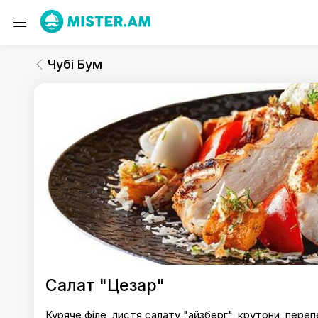
Чубі Бум
Салати
Чубі Бум
Чубі Бум
Салат "Цезар"
Куряче філе, листя салату "айзберг", крутони, пере