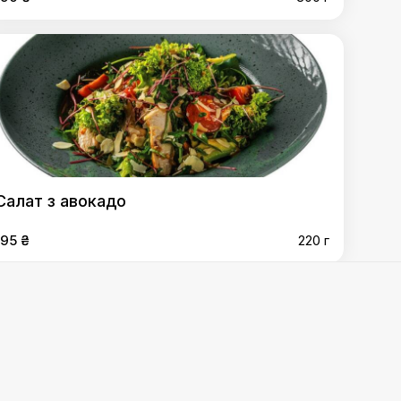
Салат з авокадо
195 ₴
220 г
ом фета