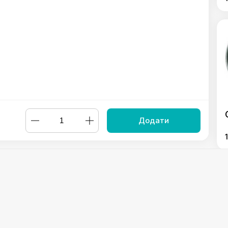
Додати
ірмовий"
,
Салат з авокадо
,
Салат зі свіжими овочами та сир
Powered by