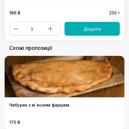
186 ₴
250 г
Додати
Схожі пропозиції
Чебурек з м`ясним фаршем
175 ₴