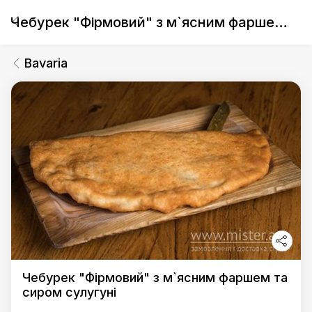
Чебурек "Фірмовий" з м`ясним фаршем та сиром сулугуні
Bavaria
Чебурек "Фірмовий" з м`ясним фаршем та
сиром сулугуні