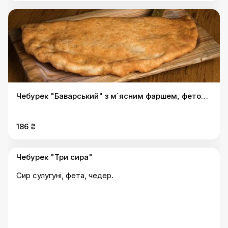
Чебурек "Баварський" з м`ясним фаршем, фетою,
сиром сулугуні та томатом
186 ₴
Чебурек "Три сира"
Сир сулугуні, фета, чедер.