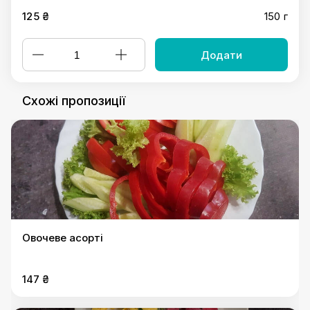
125 ₴
150 г
Додати
Схожі пропозиції
Овочеве асорті
147 ₴