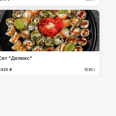
Сет "Делюкс"
2420 ₴
1530 г