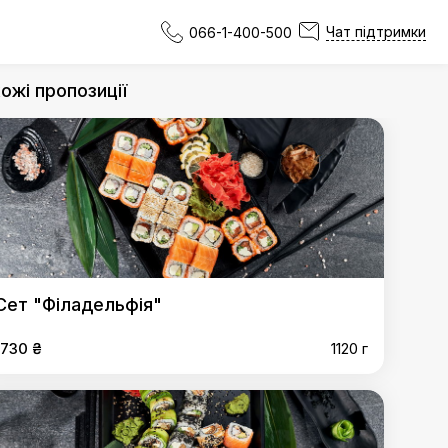
Чат підтримки
066-1-400-500
ожі пропозиції
Сет "Філадельфія"
1730 ₴
1120 г