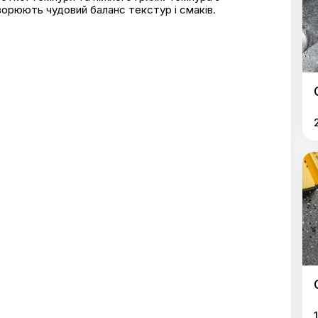
ворюють чудовий баланс текстур і смаків.