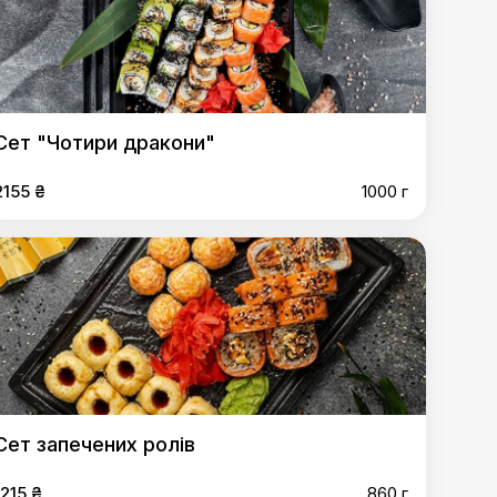
Сет "Чотири дракони"
2155 ₴
1000 г
Сет запечених ролів
1215 ₴
860 г