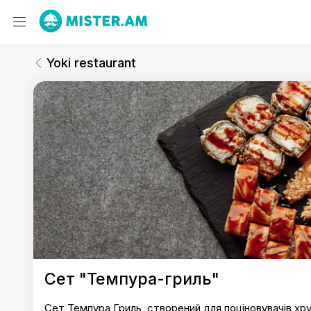
Yoki restaurant
Суші-сети
Yoki restaurant
Yoki restaurant
Сет "Темпура-гриль"
Сет Темпура Гриль, створений для поціновувачів хру