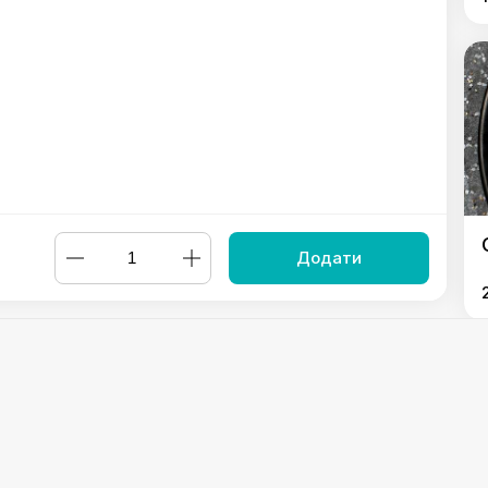
Додати
Сет запечених ролів
,
Сет "Делюкс"
,
Сет "Абурі"
Powered by