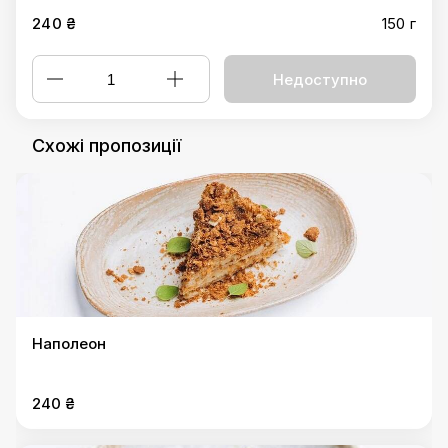
240 ₴
150 г
Недоступно
Схожі пропозиції
Наполеон
240 ₴