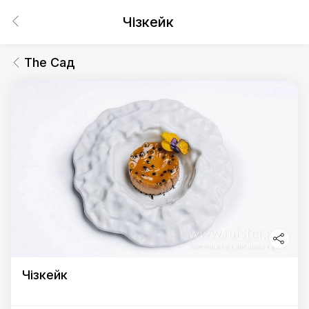
Чізкейк
The Сад
Чізкейк