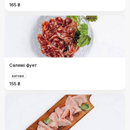
165 ₴
Салямі фует
вагове
155 ₴