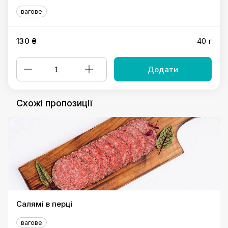
вагове
130 ₴
40 г
Додати
Схожі пропозиції
Салямі в перці
вагове