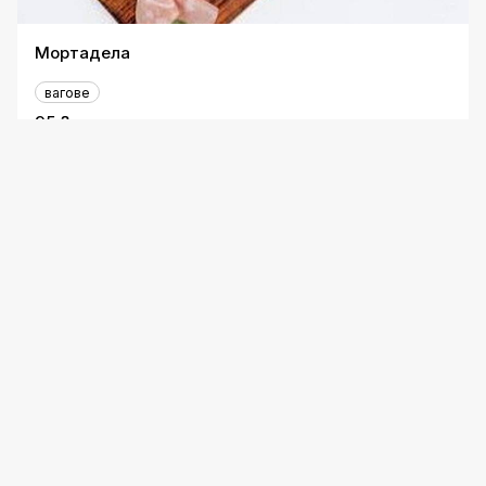
Мортадела
вагове
95 ₴
Хамон
вагове
155 ₴