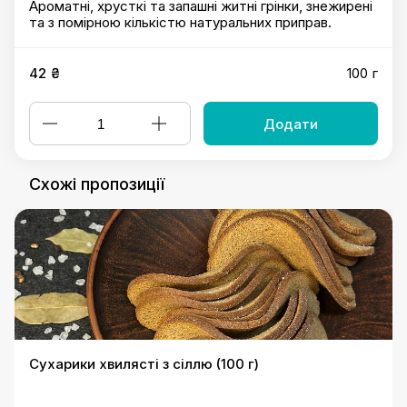
Ароматні, хрусткі та запашні житні грінки, знежирені
та з помірною кількістю натуральних приправ.
42 ₴
100 г
Додати
Схожі пропозиції
Сухарики хвилясті з сіллю (100 г)