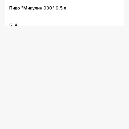
Пиво "Микулин 900" 0,5 л
51 ₴
Пиво "Waissburg Світле" 0,5 л
52 ₴