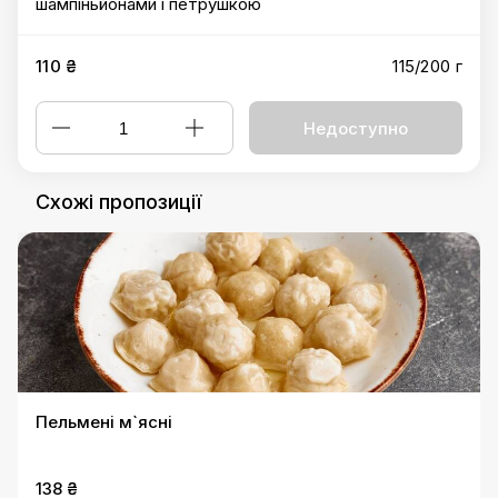
шампіньйонами і петрушкою
110 ₴
115/200 г
Недоступно
Схожі пропозиції
Пельмені м`ясні
138 ₴