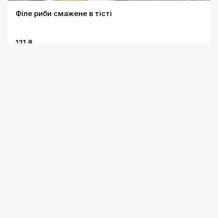
Філе риби смажене в тісті
121 ₴
Риба з картоплею запечена на сковородці
144 ₴