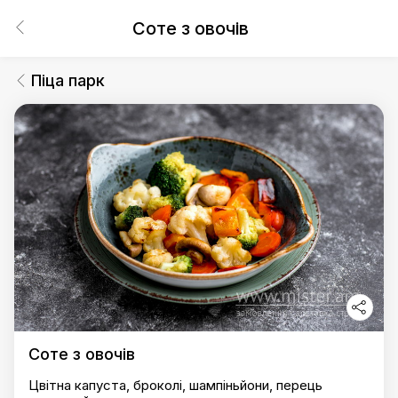
Соте з овочів
Піца парк
Соте з овочів
Цвітна капуста, броколі, шампіньйони, перець