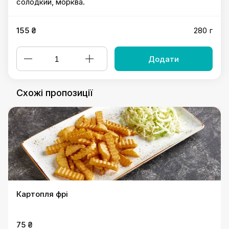
солодкий, морква.
155 ₴
280 г
Додати
Схожі пропозиції
Картопля фрі
75 ₴