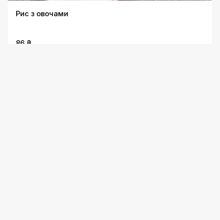
Рис з овочами
86 ₴
Гречка
63 ₴