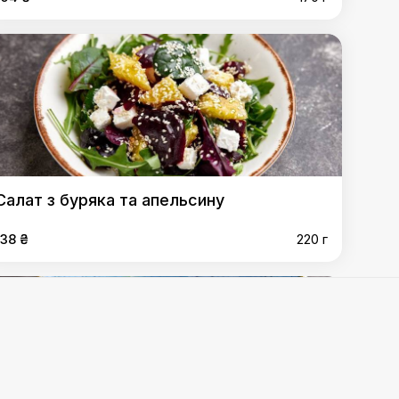
Салат з буряка та апельсину
138 ₴
220 г
алат "Мексика"
,
Салат "Пікаділі"
,
Салат "Олів`є"
,
Салат