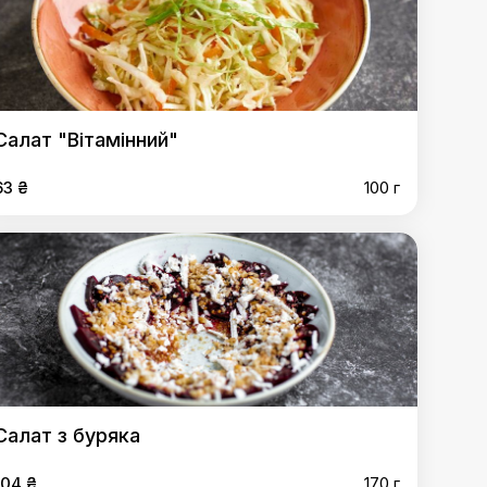
Салат "Вітамінний"
63 ₴
100 г
Салат з буряка
104 ₴
170 г