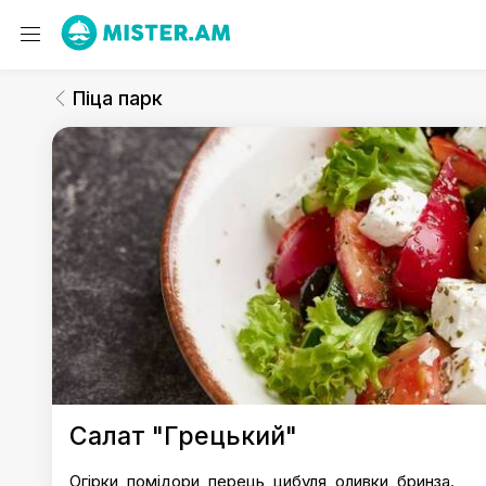
Піца парк
Салати
Піца парк
Піца парк
Салат "Грецький"
Огірки, помідори, перець, цибуля, оливки, бринза.