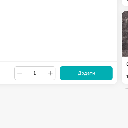
Додати
т з буряка
,
Салат з буряка та апельсину
,
Салат "Шопский"
,
С
літний"
,
Салат з тунцем
Powered by