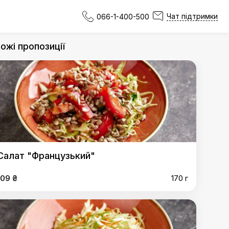
Чат підтримки
066-1-400-500
ожі пропозиції
Салат "Французький"
109 ₴
170 г