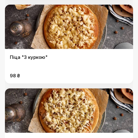
Піца "З куркою"
98 ₴