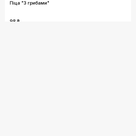
Піца "З грибами"
98 ₴
Піца "Фантазія"
98 ₴