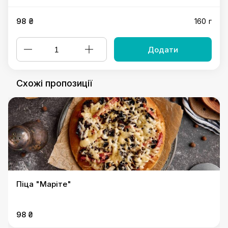
98 ₴
160 г
Додати
Схожі пропозиції
Піца "Маріте"
98 ₴