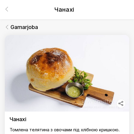
Чанахі
Gamarjoba
Чанахі
Томлена телятина з овочами під хлібною кришкою.