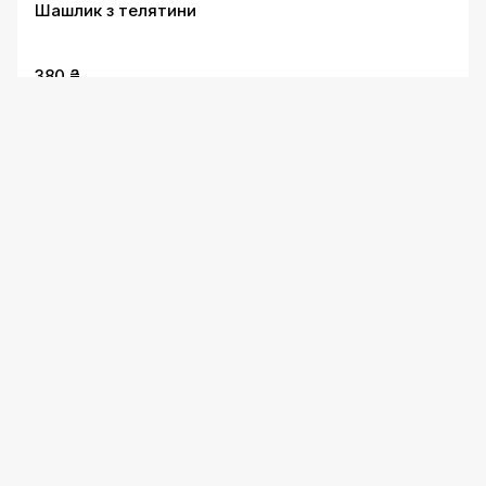
Шашлик з телятини
380 ₴
М`ясний набір тамади
1290 ₴