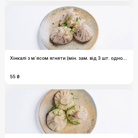
Хінкалі з м`ясом ягняти (мін. зам. від 3 шт. одного
виду)
55 ₴