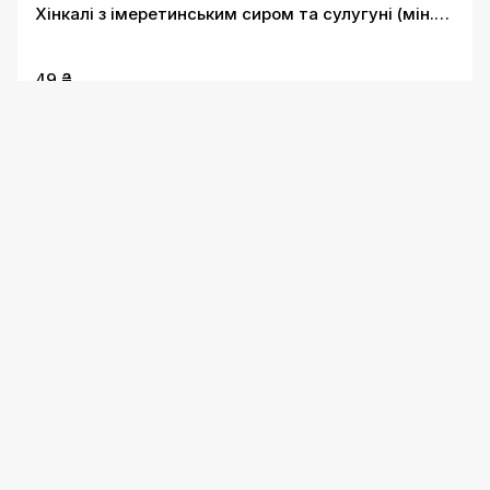
Хінкалі з імеретинським сиром та сулугуні (мін.
зам. від 3 шт. одного виду)
49 ₴
Хінкалі з маком (мін. зам. від 3 шт. одного виду)
45 ₴