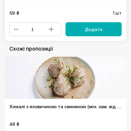
59 ₴
1 шт
Додати
Схожі пропозиції
Хінкалі з яловичиною та свининою (мін. зам. від 3
шт. одного виду)
49 ₴