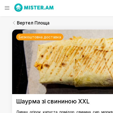
Вертел Площа
Шаурма
Вертел Площа
Безкоштовна доставка
Вертел Площа
Шаурма зі свининою XXL
Лаваш, огірок, капуста, помідор, свинина, сир, морк