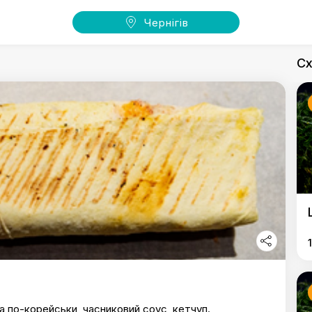
Чернігів
Сх
ва по-корейськи, часниковий соус, кетчуп.