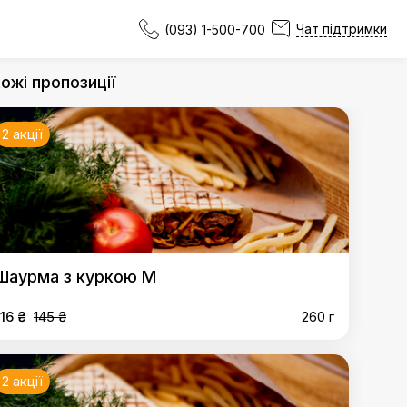
Чат підтримки
(093) 1-500-700
ожі пропозиції
2 акції
Шаурма з куркою M
116 ₴
145 ₴
260 г
2 акції