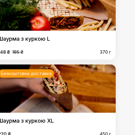
Шаурма з куркою L
148 ₴
185 ₴
370 г
Безкоштовна доставка
Шаурма з куркою XL
220 ₴
450 г