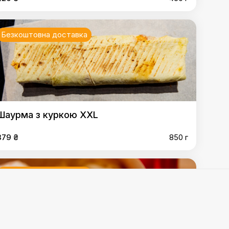
Безкоштовна доставка
Шаурма з куркою XXL
379 ₴
850 г
Безкоштовна доставка
 M
,
Шаурма зі свининою L
,
Шаурма зі свининою XL
,
а "Іспанська" (гостра) L
,
Шаурма "Іспанська" (гостра)