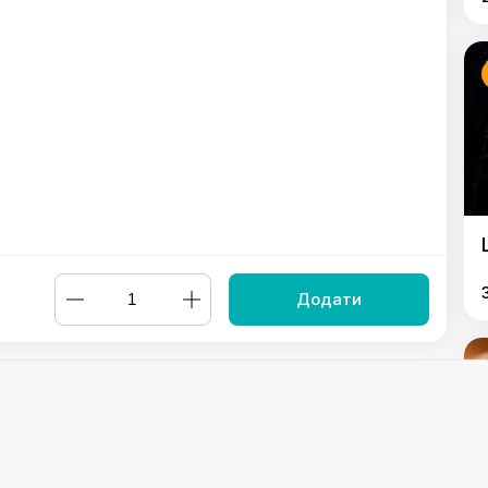
Додати
рма з куркою XL
,
Шаурма з куркою XXL
,
Шаурма зі свининою
рма "Французька" XL
,
Шаурма "Іспанська" (гостра) М
,
Шаурм