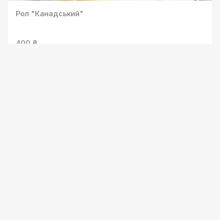
Рол "Канадський"
400 ₴
Рол "Червоний Дракон"
Рис, норі, вугор, лосось, огірок, японський майонез.
450 ₴