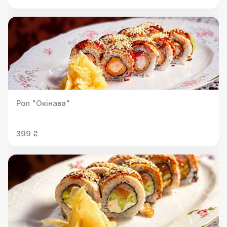
Рол "Окінава"
399 ₴