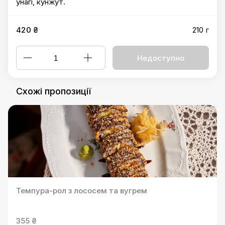
унагі, кунжут.
420 ₴
210 г
Недоступно
Схожі пропозиції
Темпура-рол з лососем та вугрем
355 ₴