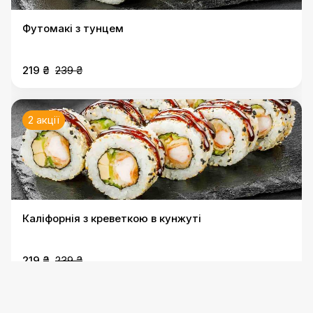
Футомакі з тунцем
219 ₴
239 ₴
2 акції
Каліфорнія з креветкою в кунжуті
219 ₴
239 ₴
2 акції