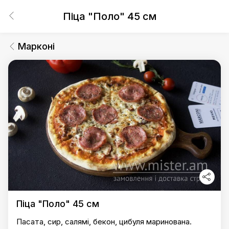
Піца "Поло" 45 см
Марконі
Піца "Поло" 45 см
Пасата, сир, салямі, бекон, цибуля маринована.