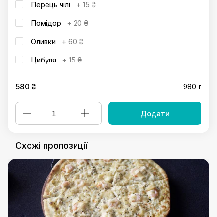
Перець чілі
+
15 ₴
Помідор
+
20 ₴
Оливки
+
60 ₴
Цибуля
+
15 ₴
580 ₴
980 г
Додати
Схожі пропозиції