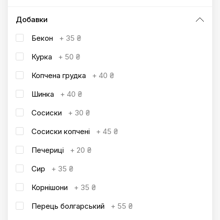
Добавки
Бекон
+
35 ₴
Курка
+
50 ₴
Копчена грудка
+
40 ₴
Шинка
+
40 ₴
Сосиски
+
30 ₴
Сосиски копчені
+
45 ₴
Печериці
+
20 ₴
Сир
+
35 ₴
Корнішони
+
35 ₴
Перець болгарський
+
55 ₴