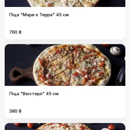
Піца "Маре є Терра" 45 см
760 ₴
Піца "Вюстерл" 45 см
380 ₴