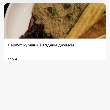
Паштет курячий з ягідним джемом
120 ₴
Парма з фокачею