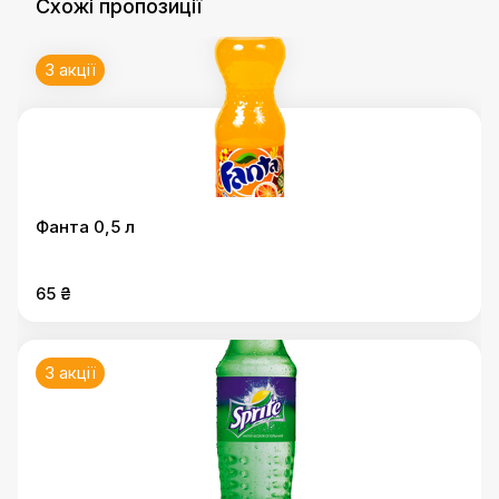
Схожі пропозиції
3 акції
Фанта 0,5 л
65 ₴
3 акції