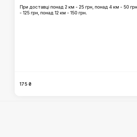
При доставці понад 2 км - 25 грн, понад 4 км - 50 грн
- 125 грн, понад 12 км - 150 грн.
175 ₴
Шаурма
:
Шаурма Буріто
,
Шаурма Три М'яса
,
Шаурма M
Шаурма куряча мала
,
Шаурма куряча XL
,
Шаурма з рва
"Big size"
,
Лаваш 4 сири
,
Шаурма-бургер
,
Шаурма VLA