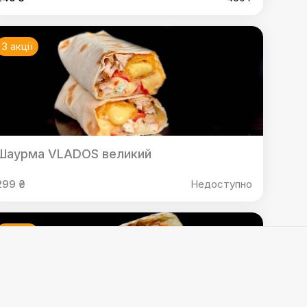
3 акції
Шаурма VLADOS великий
299 ₴
Недоступно
3 акції
,
Шаурма американська L
,
Шаурма американська XL
,
а з рваною яловичиною XL
,
Шаурма "2 м'яса"
,
Шаурма
зар