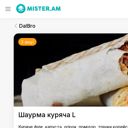
Da!Bro
Шаурма
Da!Bro
3 акції
Da!Bro
Шаурма куряча L
Куряче філе, капуста, огірок, помідор, трішки корей