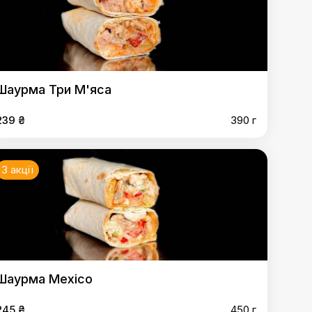
Шаурма Три М'яса
239 ₴
390 г
3 акції
Шаурма Mexico
245 ₴
450 г