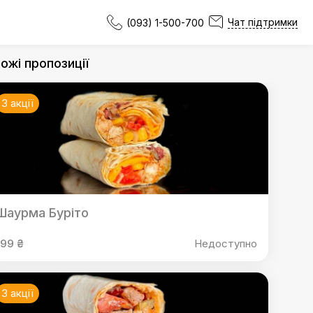
Чат підтримки
(093) 1-500-700
ожі пропозиції
3 акції
Шаурма Буріто
199 ₴
Недоступно
3 акції