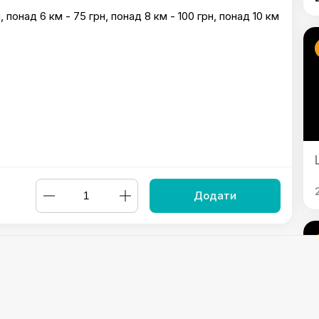
, понад 6 км - 75 грн, понад 8 км - 100 грн, понад 10 км
Додати
exico
,
Шаурма VLADOS великий
,
Шаурма американська мала
ною яловичиною мала
,
Шаурма з рваною яловичиною L
,
Шаурм
DOS
,
Шаурма Chicken Cream
,
Шаурма Трюфельна
,
Шаурма Це