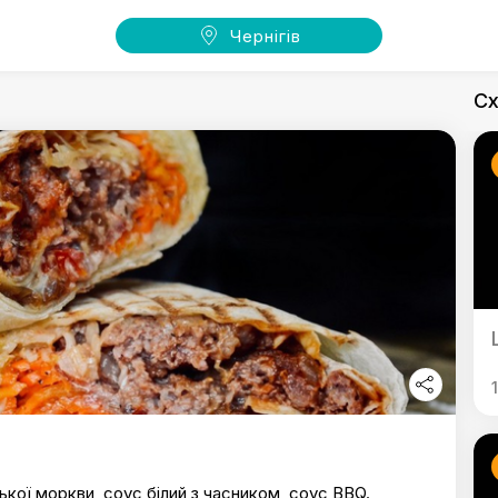
Чернігів
Сх
ської моркви, соус білий з часником, соус BBQ.