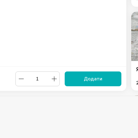
Додати
ітело тоннато
,
Клаб-сендвіч з куркою
,
Клаб-сендвіч з шинкою
льця
,
Оселедець з картоплею
,
Лопухи
,
Бородинські шпали
,
Сир
Powered by