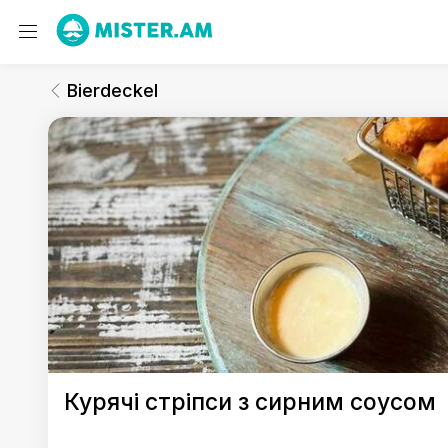
Bierdeckel
Закуски
Bierdeckel
Bierdeckel
Курячі стріпси з сирним соусом