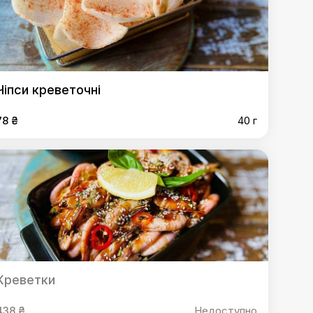
Чіпси креветочні
78 ₴
40 г
Креветки
438 ₴
Недоступно