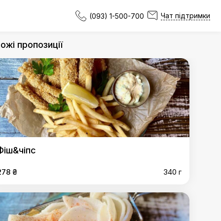
Чат підтримки
(093) 1-500-700
ожі пропозиції
Фіш&чіпс
278 ₴
340 г