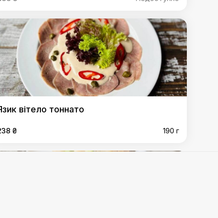
Язик вітело тоннато
238 ₴
190 г
,
Камамбер фрі
,
Картопляні діпи з сирним соусом
,
Мідії
ні цвяхи
,
Гриби фрі
,
Мойва
,
Свинні вуха