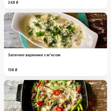
248 ₴
Запечені вареники з м'ясом
138 ₴