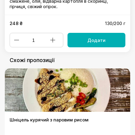
смажене, олія, відварна картопля в скоринці,
гірчиця, свіжий огірок.
248 ₴
130/200 г
Додати
Схожі пропозиції
Шніцель курячий з паровим рисом