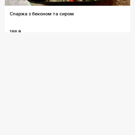
Спаржа з беконом та сиром
188 ₴
Картопля Карбонара
198 ₴