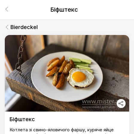
Біфштекс
Bierdeckel
Біфштекс
Котлета зі свино-яловичого фаршу, куряче яйце