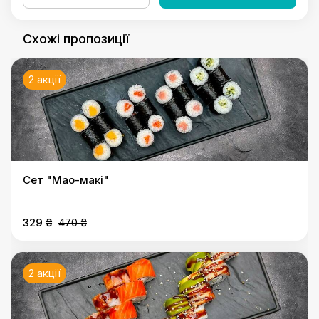
Схожі пропозиції
2 акції
Сет "Мао-макі"
329 ₴
470 ₴
2 акції