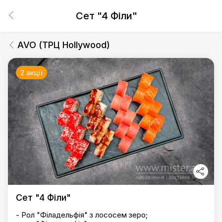
Сет "4 Філи"
AVO (ТРЦ Hollywood)
2 акції
Сет "4 Філи"
- Рол "Філадельфія" з лососем зеро;