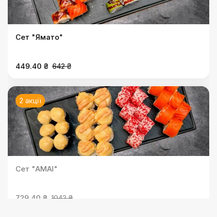
Сет "Ямато"
449.40 ₴
642 ₴
2 акції
Сет "АМАІ"
729.40 ₴
1042 ₴