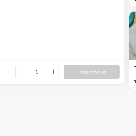
Недоступно
Оксамит
,
Шоколадна ковбаска
,
Тірамісу класичний
Powered by