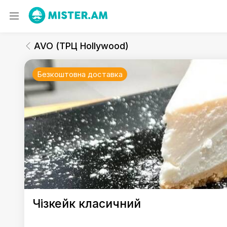
AVO (ТРЦ Hollywood)
Десерти
AVO (ТРЦ Hollywood)
Безкоштовна доставка
AVO (ТРЦ Hollywood)
Чізкейк класичний