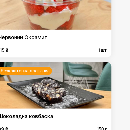
Червоний Оксамит
115 ₴
1 шт
Безкоштовна доставка
Шоколадна ковбаска
99 ₴
150 г