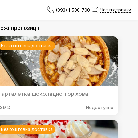
Чат підтримки
(093) 1-500-700
ожі пропозиції
Безкоштовна доставка
Тарталетка шоколадно-горіхова
139 ₴
Недоступно
Безкоштовна доставка