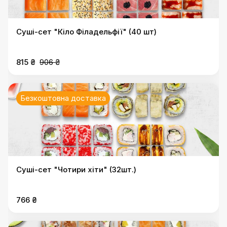
Суші-сет "Кіло Філадельфії" (40 шт)
815 ₴
906 ₴
Безкоштовна доставка
Суші-сет "Чотири хіти" (32шт.)
766 ₴