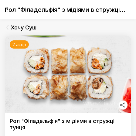
Рол "Філадельфія" з мідіями в стружці тунця
Хочу Суші
2 акції
Рол "Філадельфія" з мідіями в стружці
тунця