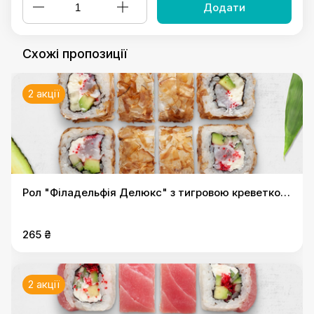
Додати
Схожі пропозиції
2 акції
Рол "Філадельфія Делюкс" з тигровою креветкою
в стружці тунця
265 ₴
2 акції