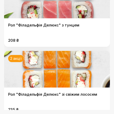
Рол "Філадельфія Делюкс" з тунцем
208 ₴
2 акції
Рол "Філадельфія Делюкс" зі свіжим лососем
235 ₴