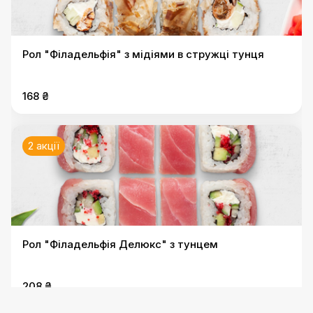
Рол "Філадельфія" з мідіями в стружці тунця
168 ₴
2 акції
Рол "Філадельфія Делюкс" з тунцем
208 ₴