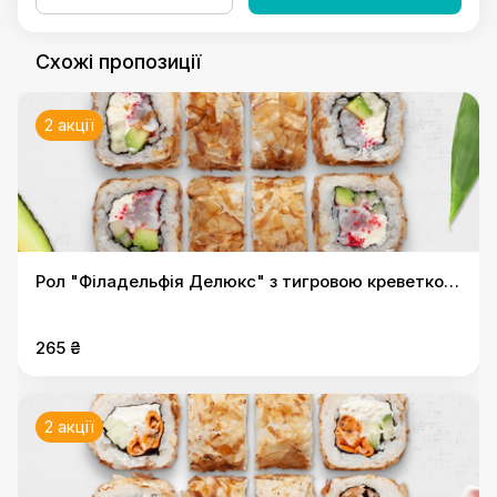
Схожі пропозиції
2 акції
Рол "Філадельфія Делюкс" з тигровою креветкою
в стружці тунця
265 ₴
2 акції