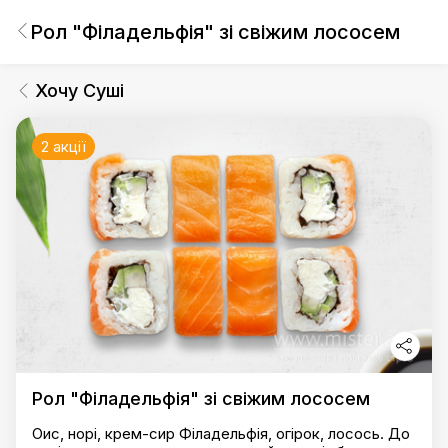
Рол "Філадельфія" зі свіжим лососем
Хочу Суші
2 акції
Рол "Філадельфія" зі свіжим лососем
Оис, норі, крем-сир Філадельфія, огірок, лосось. До