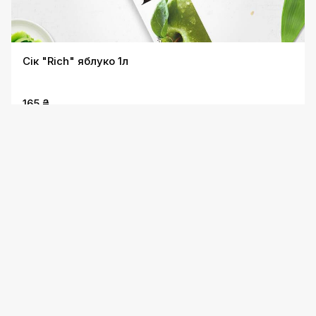
Сік "Rich" яблуко 1л
165 ₴
Безкоштовна доставка
Сік "Садочок" томат 0,5л
95 ₴