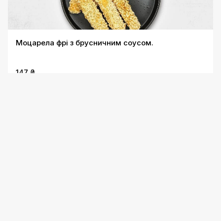
Моцарела фрі з брусничним соусом.
147 ₴
Безкоштовна доставка
Картопляні діпи з соусом томато
98 ₴