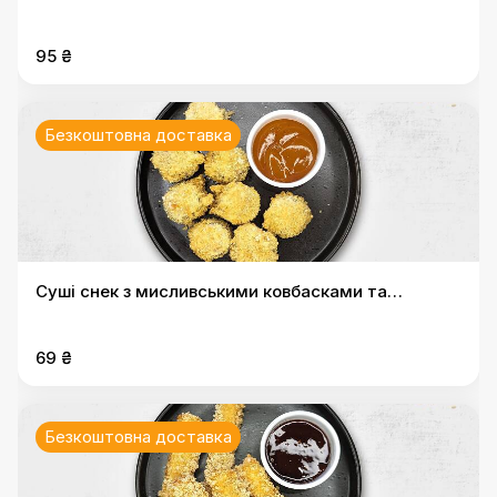
95 ₴
Безкоштовна доставка
Суші снек з мисливськими ковбасками та
моцарелою
69 ₴
Безкоштовна доставка