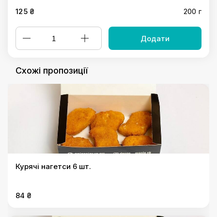
125 ₴
200 г
Додати
Схожі пропозиції
Курячі нагетси 6 шт.
84 ₴