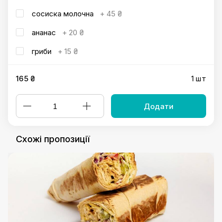
сосиска молочна
+
45 ₴
ананас
+
20 ₴
гриби
+
15 ₴
165 ₴
1 шт
Додати
Схожі пропозиції