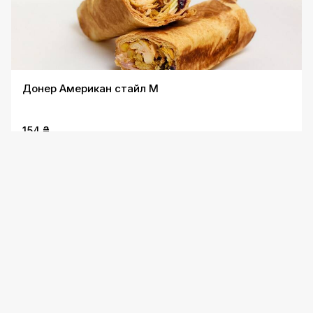
Донер Американ стайл М
154 ₴
Донер Американ стайл L