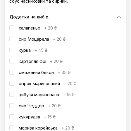
соус часниковий та сирний.
Додатки на вибір.
халапеньо
+
20 ₴
сир Моцарела
+
20 ₴
курка
+
45 ₴
картопля фрі
+
20 ₴
смажений бекон
+
35 ₴
огірок маринований
+
20 ₴
цибуля маринована
+
15 ₴
сир Чеддер
+
20 ₴
кукурудза
+
15 ₴
морква корейська
+
20 ₴